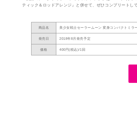
ティック＆ロッドアレンジ』と併せて、ぜひコンプリートして
商品名
美少女戦士セーラームーン 変身コンパクトミラ
発売日
2018年8月発売予定
価格
400円(税込)/1回