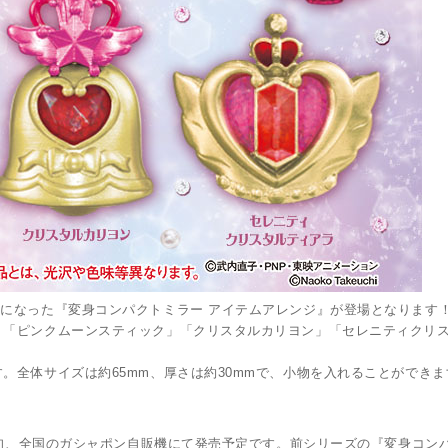
になった『変身コンパクトミラー アイテムアレンジ』が登場となります
」「ピンクムーンスティック」「クリスタルカリヨン」「セレニティクリ
。全体サイズは約65mm、厚さは約30mmで、小物を入れることができま
下旬、全国のガシャポン自販機にて発売予定です。前シリーズの『変身コンパ