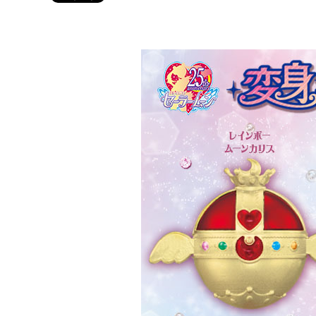
Twitter 原作担当：おさぶ@osabu8