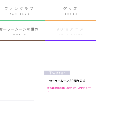
@sailormoon_30th からのツイー
ト