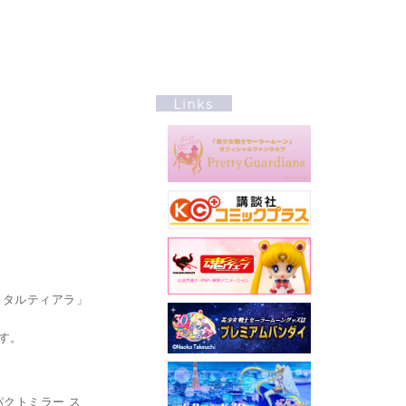
！
スタルティアラ」
す。
クトミラー ス