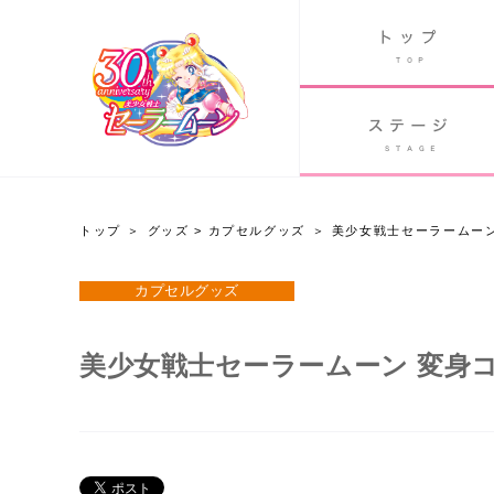
B
グッズ
GOODS
ORLD
90's アニメ
PAST ANIME
トップ
グッズ
>
カプセルグッズ
美少女戦士セーラームーン
グッズ
カプセルグッズ
Twitter 30周年公式@sailormoon_30th
美少女戦士セーラームーン 変身