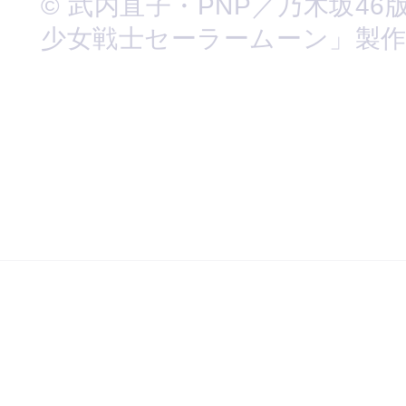
© 武内直子・PNP／乃木坂46
少女戦士セーラームーン」製作委