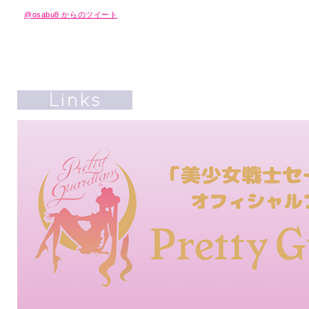
@osabu8 からのツイート