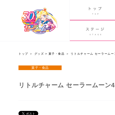
B
グッズ
GOODS
ORLD
90's アニメ
PAST ANIME
トップ
グッズ
>
菓子・食品
リトルチャーム セーラームー
グッズ
菓子・食品
Twitter 30周年公式@sailormoon_30th
リトルチャーム セーラームーン4