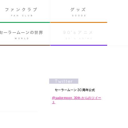
@sailormoon_30th からのツイー
ト