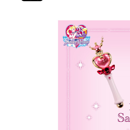
Twitter 原作担当：おさぶ@osabu8