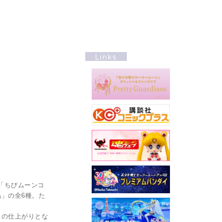
「ちびムーンコ
」の全6種。た
りの仕上がりとな