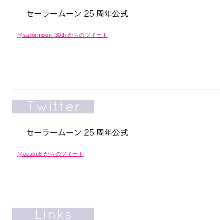
@sailormoon_30th からのツイート
@osabu8 からのツイート