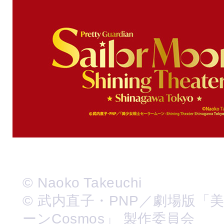
© Naoko Takeuchi
© 武内直子・PNP／劇場版「
ーンCosmos」 製作委員会