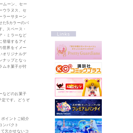
ラームーン、セー
ーウラヌス、セ
ーラーサターン
せた5カラーのバ
す。スペース・
ア・ミラーなど
に登場するアイ
の世界をイメー
いオリジナルデ
ンナップとなっ
ラムネ菓子が付
ーなどのお菓子
売予定です。どうぞ
りポイントご紹介
コンパクト
して欠かせないコ