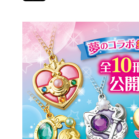
Twitter 原作担当：おさぶ@osabu8