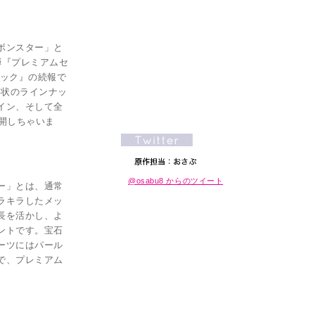
ボンスター」と
弾『プレミアムセ
ミック』の続報で
形状のラインナッ
イン、そして全
公開しちゃいま
@osabu8 からのツイート
ー」とは、通常
ラキラしたメッ
長を活かし、よ
ントです。宝石
ーツにはパール
で、プレミアム