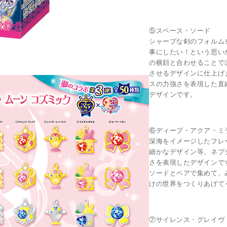
⑤スペース・ソード
シャープな剣のフォルム
事にしたい！という思い
の横顔と合わせることで
させるデザインに仕上げ
スの力強さを表現した直
デザインです。
⑥ディープ・アクア・ミ
深海をイメージしたフレ
細かなデザイン等、ネプ
さを表現したデザインで
ソードとペアで集めて、
けの世界をつくりあげて
⑦サイレンス・グレイヴ