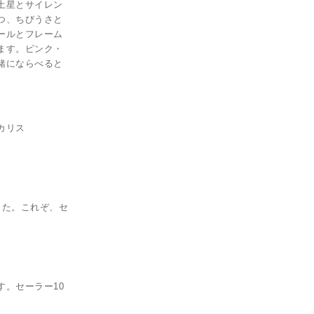
土星とサイレン
つ、ちびうさと
ールとフレーム
ます。ピンク・
緒にならべると
カリス
した。これぞ、セ
。セーラー10