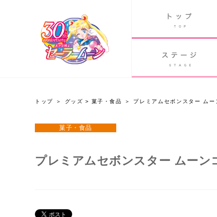
B
グッズ
GOODS
ORLD
90's アニメ
PAST ANIME
トップ
グッズ
>
菓子・食品
プレミアムセボンスター ムー
グッズ
菓子・食品
Twitter 30周年公式@sailormoon_30th
プレミアムセボンスター ムーン