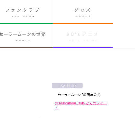
@sailormoon_30th からのツイー
ト