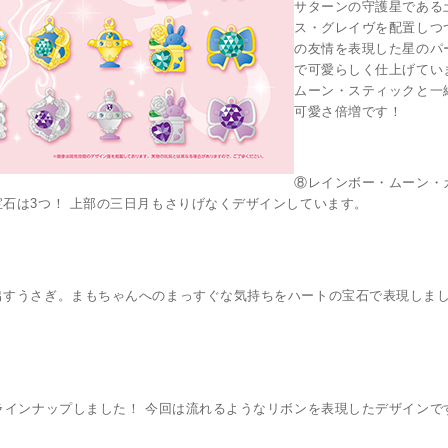
サターンの守護星である
ス・グレイヴを配置しつ
の友情を表現した星のパ
で可愛らしく仕上げてい
ムーン・スティックと一
可愛さ倍増です！
⑧レインボー・ムーン・
石は3つ！ 上部の三日月もさりげなくデザインしています。
出すうさぎ。まもちゃんへのまっすぐな気持ちをハートの宝石で表現しま
ラインナップしました！ 今回は流れるようなリボンを表現したデザインです