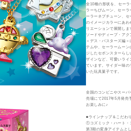
全10種の形状を、セー
ラーちびムーン、セーラ
ーラーネプチューン、セ
のイメージカラーにあわ
リエーションで展開しま
ソードやディープ・アク
＜デス・バスターズ編＞
テムや、セーラームーン
ジしたセボンスターらし
ザインなど、可愛いライ
ています。サイダー味の
いた玩具菓子です。
全国のコンビニやスーパ
売場にて2017年5月発
お楽しみに♪
■ラインナップ＆こだわ
①コズミック・ハート・
第3期の変身アイテムと