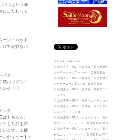
ール1つという豪
みにこだわって
ムーン・ロッド
かけて絶妙なバ
© Naoko Takeuchi
© 武内直子・PNP／劇場版「美少女戦士
セーラームーンCosmos」 製作委員会
ンパクト
© 武内直子・PNP／劇場版「美少女戦士
在感バツグン！
セーラームーンEternal」製作委員会
いそう!?
© 武内直子・PNP・講談社・東映アニメ
ーション
© 武内直子・PNP・東映アニメーション
© 武内直子・PNP／講談社・ネルケプラ
ィック
ンニング・ドワンゴ
石はもちろん、
© 武内直子・PNP／ミュージカル「美少
がらも丸みを帯
女戦士セーラームーン」製作委員会2014
© 武内直子・PNP／ミュージカル「美少
ています。上部
女戦士セーラームーン」製作委員会2015
ールがキュート♪