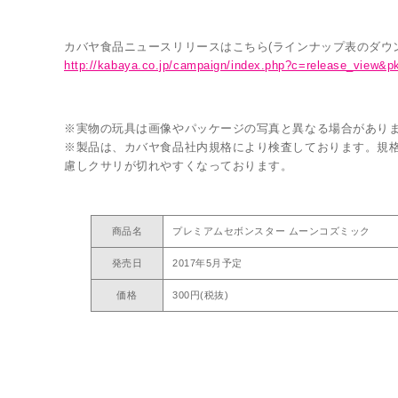
カバヤ食品ニュースリリースはこちら(ラインナップ表のダウン
http://kabaya.co.jp/campaign/index.php?c=release_view&p
※実物の玩具は画像やパッケージの写真と異なる場合があり
※製品は、カバヤ食品社内規格により検査しております。規
慮しクサリが切れやすくなっております。
商品名
プレミアムセボンスター ムーンコズミック
発売日
2017年5月予定
価格
300円(税抜)