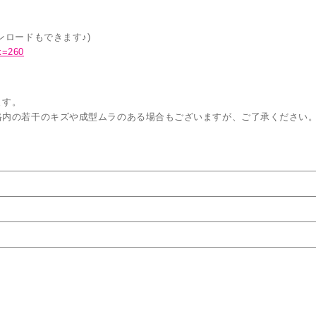
ロードもできます♪)
k=260
ます。
格内の若干のキズや成型ムラのある場合もございますが、ご了承ください