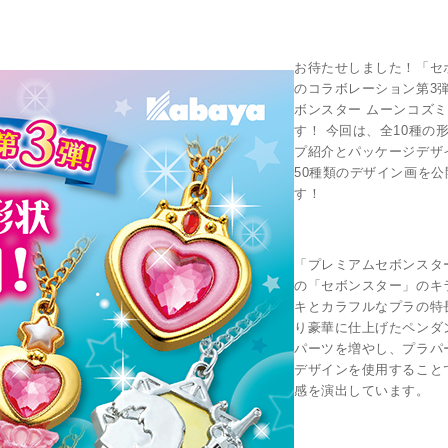
お待たせしました！「セ
のコラボレーション第3
ボンスター ムーンコズ
す！ 今回は、全10種の
プ紹介とパッケージデザ
50種類のデザイン画を
す！
「プレミアムセボンスタ
の「セボンスター」のキ
キとカラフルなプラの特
り豪華に仕上げたペンダ
パーツを増やし、プラパ
デザインを使用すること
感を演出しています。