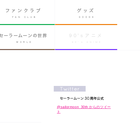
@sailormoon_30th からのツイー
ト