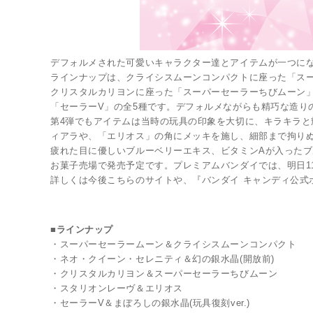
デフォルメされた可愛いキャラクター達とアイテムが一つになった食
ラインナップは、クライシスムーンコンパクトに座った「スー
LINK
クリスタルカリヨンに座った「スーパーセーラーちびムーン」、
「セーラーV」の全5種です。デフォルメながらも精巧な造り
第4弾でもアイテムは当時の玩具の印象を大切に、キラキラ
ィアラや、「エリオス」の角にメッキを施し、細部まで拘り
疲れた目に優しいブルーベリーエキス、ビタミンAが入ったブ
お菓子売場で発売予定です。プレミアムバンダイでは、明日11月
詳しくは今後こちらのサイトや、『バンダイ キャンディ公式
■ラインナップ
・スーパーセーラームーン＆クライシスムーンコンパクト
・ネオ・クイーン・セレニティ＆幻の銀水晶(開放前)
・クリスタルカリヨン＆スーパーセーラーちびムーン
・スタリオンレーヴ＆エリオス
・セーラーV＆まぼろしの銀水晶(玩具復刻ver.)