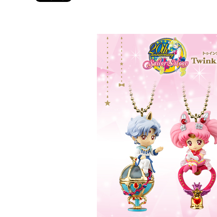
Twitter 原作担当：おさぶ@osabu8