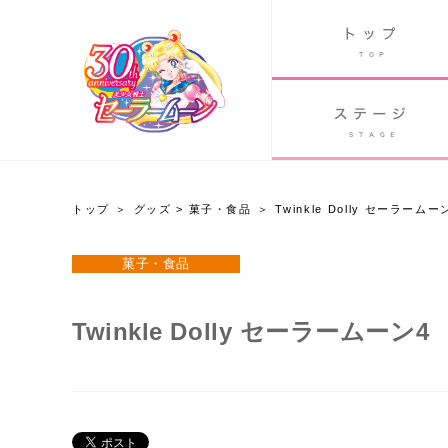
B
グッズ
GOODS
ORLD
90's アニメ
PAST ANIME
トップ
グッズ
>
菓子・食品
Twinkle Dolly セーラームー
グッズ
菓子・食品
Twitter 30周年公式@sailormoon_30th
Twinkle Dolly セーラームーン4