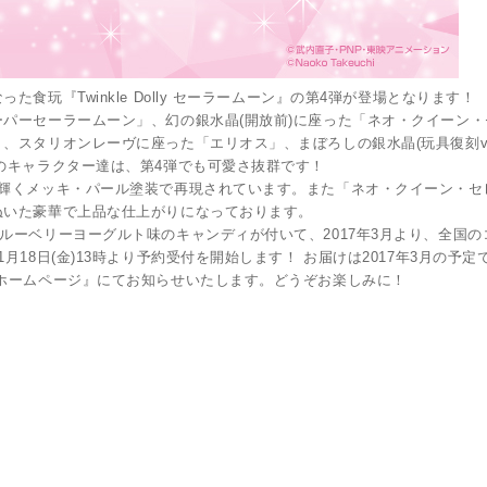
玩『Twinkle Dolly セーラームーン』の第4弾が登場となります！
パーセーラームーン」、幻の銀水晶(開放前)に座った「ネオ・クイーン・
スタリオンレーヴに座った「エリオス」、まぼろしの銀水晶(玩具復刻ver
のキャラクター達は、第4弾でも可愛さ抜群です！
と輝くメッキ・パール塗装で再現されています。また「ネオ・クイーン・セ
ぬいた豪華で上品な仕上がりになっております。
ルーベリーヨーグルト味のキャンディが付いて、2017年3月より、全国の
18日(金)13時より予約受付を開始します！ お届けは2017年3月の予定
ホームページ』にてお知らせいたします。どうぞお楽しみに！