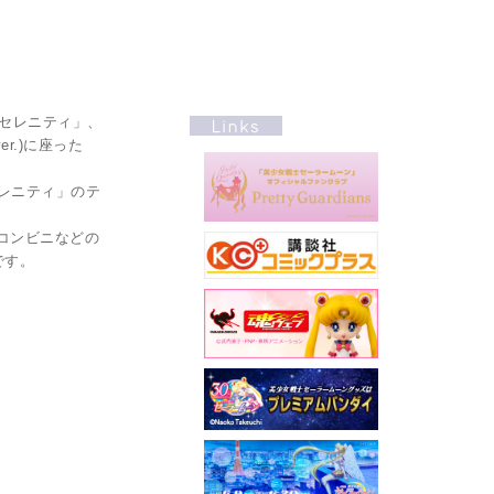
セレニティ」、
.)に座った
レニティ」のテ
コンビニなどの
です。