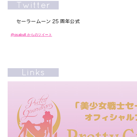
@osabu8 からのツイート