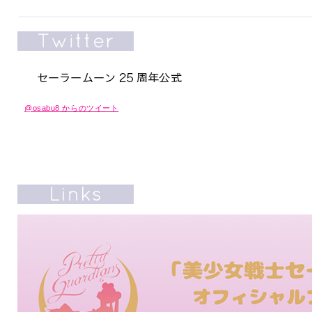
@osabu8 からのツイート