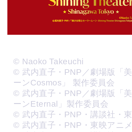
© Naoko Takeuchi
© 武内直子・PNP／劇場版「
ーンCosmos」 製作委員会
© 武内直子・PNP／劇場版「
ーンEternal」製作委員会
© 武内直子・PNP・講談社・
© 武内直子・PNP・東映アニ