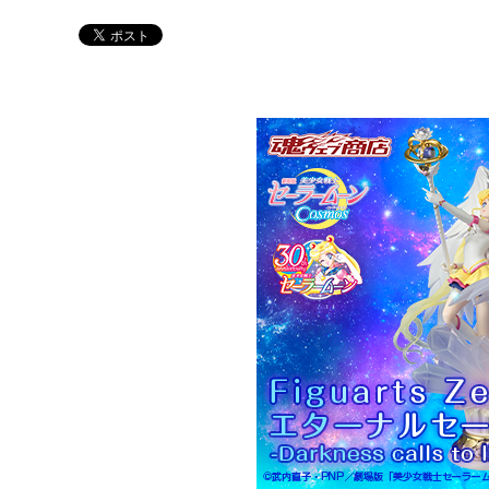
Twitter 原作担当：おさぶ@osabu8