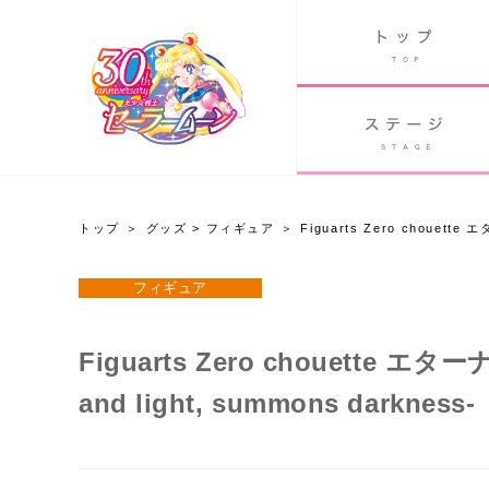
B
グッズ
GOODS
ORLD
90's アニメ
PAST ANIME
トップ
グッズ
>
フィギュア
Figuarts Zero chouette 
グッズ
フィギュア
Twitter 30周年公式@sailormoon_30th
Figuarts Zero chouette エター
and light, summons darkness-