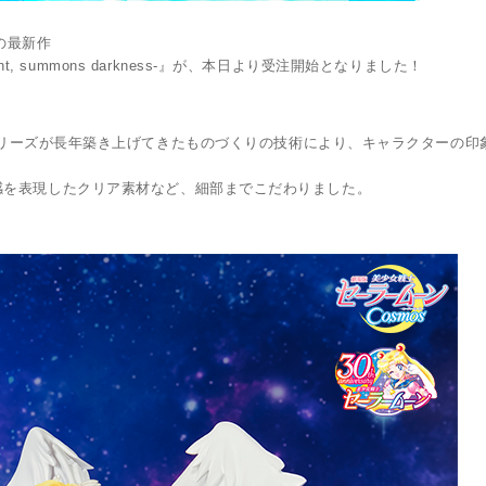
」の最新作
d light, summons darkness-』が、本日より受注開始となりました！
ーツZERO」シリーズが長年築き上げてきたものづくりの技術により、キャラクターの
感を表現したクリア素材など、細部までこだわりました。