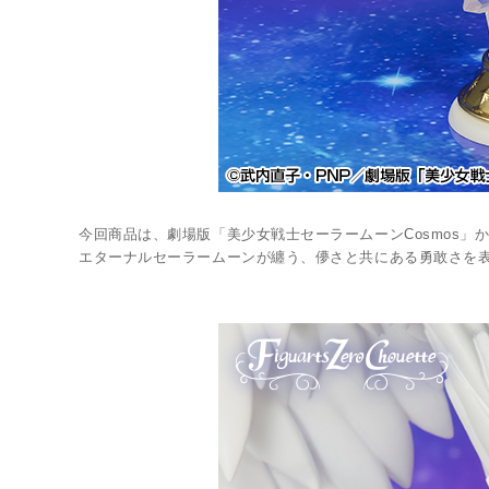
今回商品は、劇場版「美少女戦士セーラームーンCosmos」
エターナルセーラームーンが纏う、儚さと共にある勇敢さを