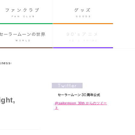
kness-
ght,
@sailormoon_30th からのツイー
ト