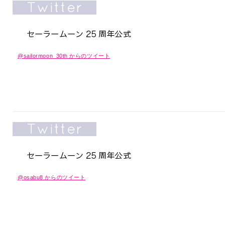
@sailormoon_30th からのツイート
@osabu8 からのツイート