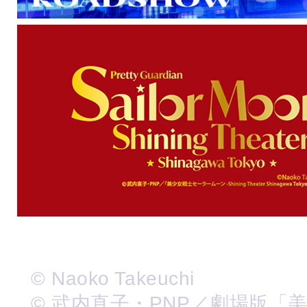
© Naoko Takeuchi
© 武内直子・PNP／劇場版「