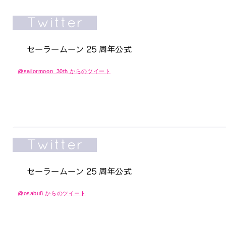
@sailormoon_30th からのツイート
@osabu8 からのツイート