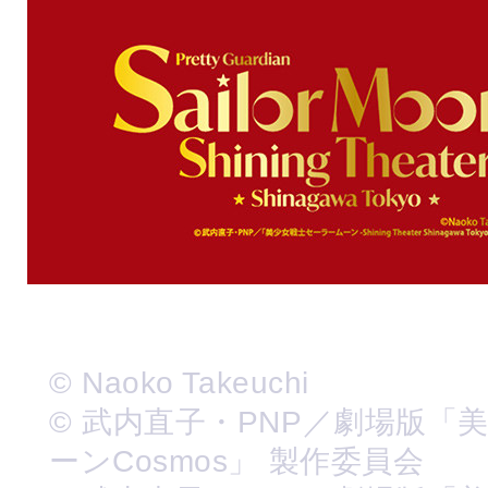
© Naoko Takeuchi
© 武内直子・PNP／劇場版「
ーンCosmos」 製作委員会