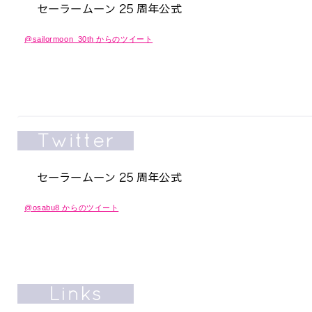
@sailormoon_30th からのツイート
@osabu8 からのツイート