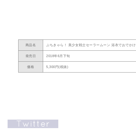
商品名
ぷちきゃら！ 美少女戦士セーラームーン 浴衣でおでか
発売日
2018年6月下旬
価格
5,300円(税抜)