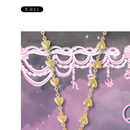
Twitter 原作担当：おさぶ@osabu8