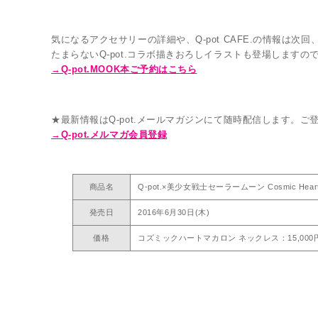
気になるアクセサリーの詳細や、Q-pot CAFE.の情報は次回
たまらないQ-pot.コラボ描きおろしイラストも登場しますの
→Q-pot.MOOK本ご予約はこちら
★最新情報はQ-pot.メールマガジンにて随時配信します。ご
→Q-pot.メルマガ会員登録
商品名
Q-pot.×美少女戦士セーラームーン Cosmic Heart Maca
発売日
2016年6月30日(木)
価格
コズミックハートマカロン ネックレス：15,000