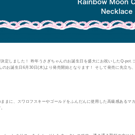
弾が決定しました！ 昨年うさぎちゃんのお誕生日を盛大にお祝いしたQ-pot
のお誕生日6月30日(木)より発売開始となります！ そして発売に先立ち
のままに、スワロフスキーやゴールドをふんだんに使用した高級感あるマ
す。