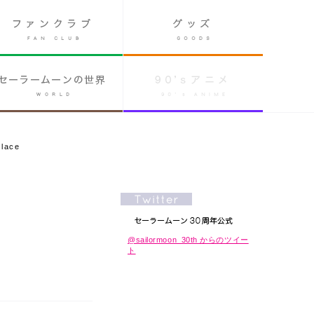
lace
@sailormoon_30th からのツイー
ト