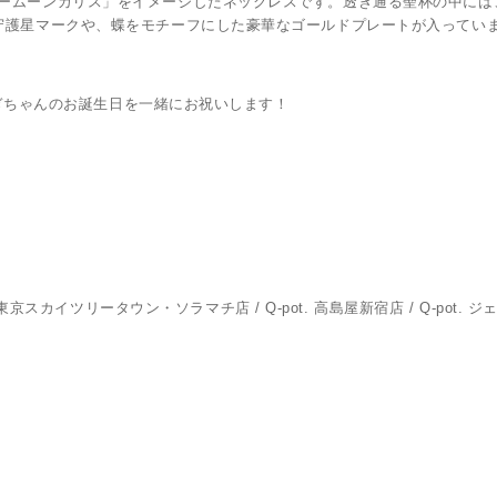
ームーンカリス」をイメージしたネックレスです。透き通る聖杯の中には
守護星マークや、蝶をモチーフにした豪華なゴールドプレートが入ってい
うさぎちゃんのお誕生日を一緒にお祝いします！
-pot. 東京スカイツリータウン・ソラマチ店 / Q-pot. 高島屋新宿店 / Q-pot