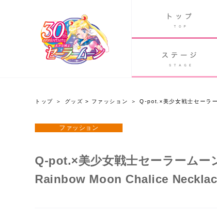
B
グッズ
GOODS
ORLD
90's アニメ
PAST ANIME
トップ
グッズ
>
ファッション
Q-pot.×美少女戦士セーラームーン 
グッズ
ファッション
Twitter 30周年公式@sailormoon_30th
Q-pot.×美少女戦士セーラームーン Cosm
Rainbow Moon Chalice Neckla