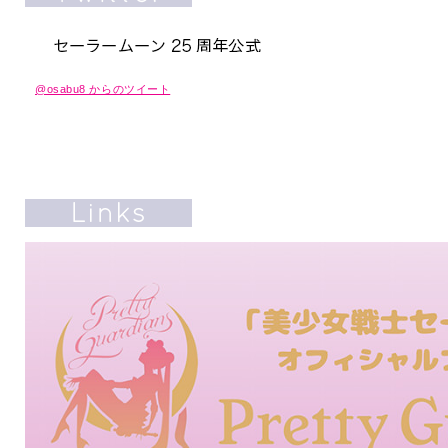
@osabu8 からのツイート