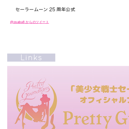
@osabu8 からのツイート