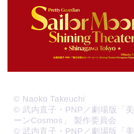
© Naoko Takeuchi
© 武内直子・PNP／劇場版「
ーンCosmos」 製作委員会
© 武内直子・PNP／劇場版「