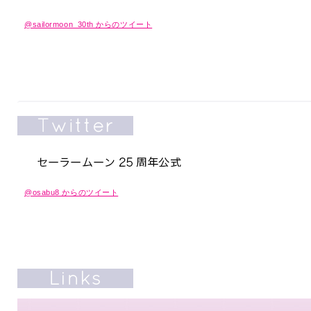
@sailormoon_30th からのツイート
@osabu8 からのツイート