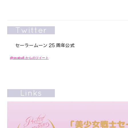
@osabu8 からのツイート