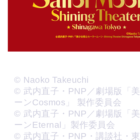
© Naoko Takeuchi
© 武内直子・PNP／劇場版「
ーンCosmos」 製作委員会
© 武内直子・PNP／劇場版「
ーンEternal」製作委員会
© 武内直子・PNP・講談社・