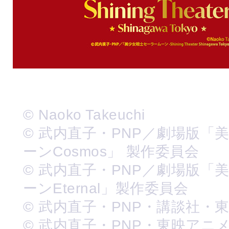
© Naoko Takeuchi
© 武内直子・PNP／劇場版「
ーンCosmos」 製作委員会
© 武内直子・PNP／劇場版「
ーンEternal」製作委員会
© 武内直子・PNP・講談社・
© 武内直子・PNP・東映アニ