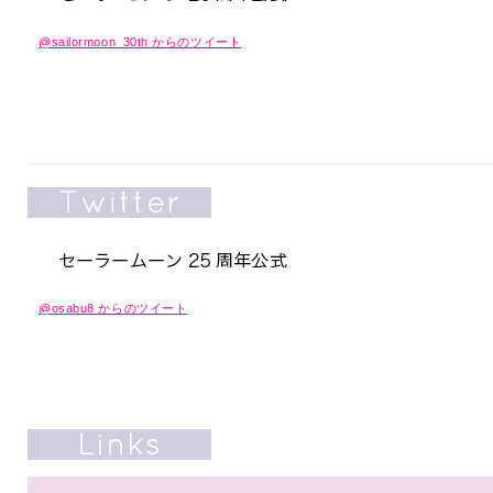
@sailormoon_30th からのツイート
@osabu8 からのツイート