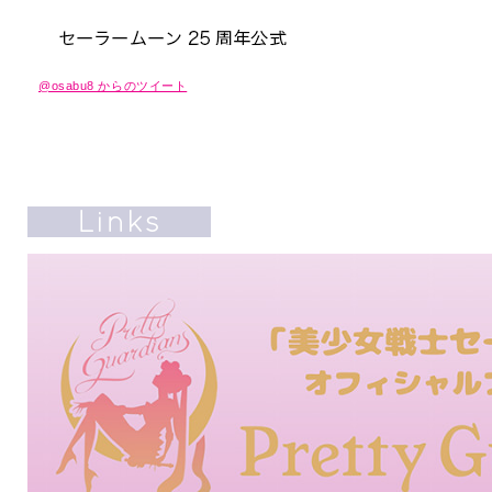
@osabu8 からのツイート