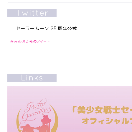
@osabu8 からのツイート