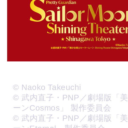
© Naoko Takeuchi
© 武内直子・PNP／劇場版「
ーンCosmos」 製作委員会
© 武内直子・PNP／劇場版「