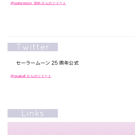
@sailormoon_30th からのツイート
@osabu8 からのツイート