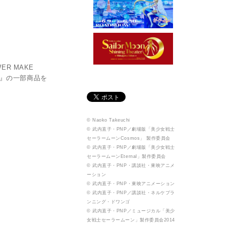
ER MAKE
ガ』の一部商品を
© Naoko Takeuchi
© 武内直子・PNP／劇場版「美少女戦士
セーラームーンCosmos」 製作委員会
© 武内直子・PNP／劇場版「美少女戦士
セーラームーンEternal」製作委員会
© 武内直子・PNP・講談社・東映アニメ
ーション
© 武内直子・PNP・東映アニメーション
© 武内直子・PNP／講談社・ネルケプラ
ンニング・ドワンゴ
© 武内直子・PNP／ミュージカル「美少
女戦士セーラームーン」製作委員会2014