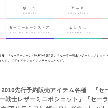
テム各種 『セーラームーン×BABY-G第2弾』『セーラー戦士レザーミニポシェ
ュック』『ダイアナフェイクレザーミニバッグ』
ト2016先行予約販売アイテム各種 『セ
ーラー戦士レザーミニポシェット』『セー