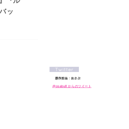
』『ル
バッ
@osabu8 からのツイート