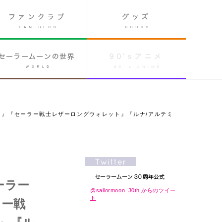
ット』『セーラー戦士レザーロングウォレット』『ルナ/アルテミ
ーラー
@sailormoon_30th からのツイー
ト
ラー戦