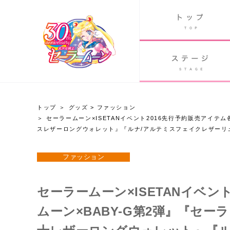
B
グッズ
GOODS
ORLD
90's アニメ
PAST ANIME
トップ
グッズ
>
ファッション
セーラームーン×ISETANイベント2016先行予約販売アイ
グッズ
スレザーロングウォレット』『ルナ/アルテミスフェイクレザーリ
ファッション
Twitter 30周年公式@sailormoon_30th
セーラームーン×ISETANイベン
ムーン×BABY-G第2弾』『セ