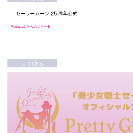
@osabu8 からのツイート