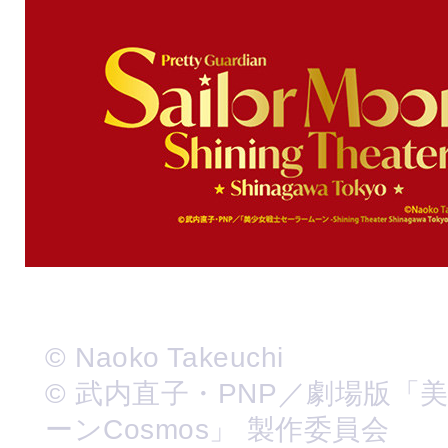
© Naoko Takeuchi
© 武内直子・PNP／劇場版「
ーンCosmos」 製作委員会