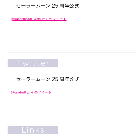
@sailormoon_30th からのツイート
@osabu8 からのツイート