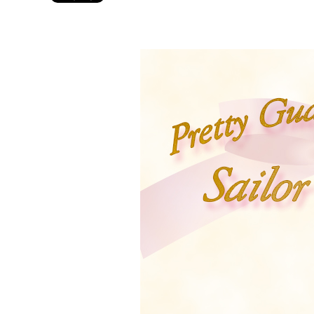
Twitter 原作担当：おさぶ@osabu8