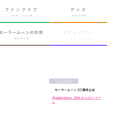
@sailormoon_30th からのツイー
ト