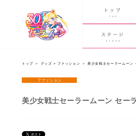
B
グッズ
GOODS
ORLD
90's アニメ
PAST ANIME
トップ
グッズ
>
ファッション
美少女戦士セーラームーン セ
グッズ
ファッション
Twitter 30周年公式@sailormoon_30th
美少女戦士セーラームーン セーラー