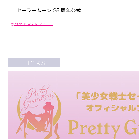
@osabu8 からのツイート