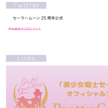
@osabu8 からのツイート