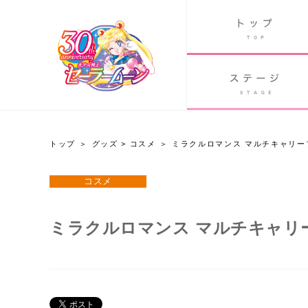
B
グッズ
GOODS
ORLD
90's アニメ
PAST ANIME
トップ
グッズ
>
コスメ
ミラクルロマンス マルチキャリー
グッズ
コスメ
Twitter 30周年公式@sailormoon_30th
ミラクルロマンス マルチキャリ