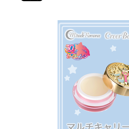
Twitter 原作担当：おさぶ@osabu8