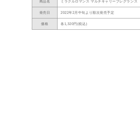
商品名
ミラクルロマンス マルチキャリーフレグランス
発売日
2022年2月中旬より順次発売予定
価格
各1,320円(税込)