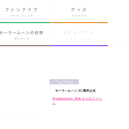
@sailormoon_30th からのツイー
ト