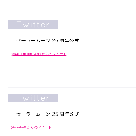
@sailormoon_30th からのツイート
@osabu8 からのツイート