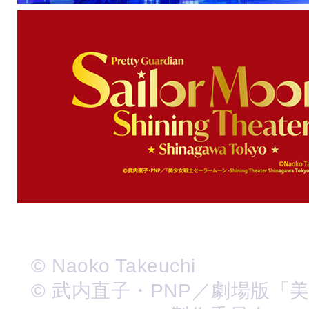
© Naoko Takeuchi
© 武内直子・PNP／劇場版「