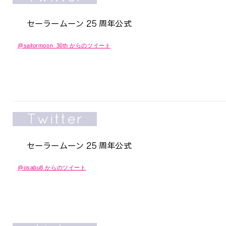
@sailormoon_30th からのツイート
@osabu8 からのツイート