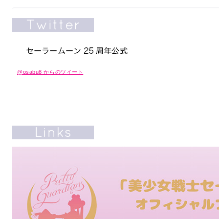
@osabu8 からのツイート