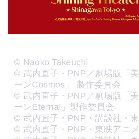
© Naoko Takeuchi
© 武内直子・PNP／劇場版「
ーンCosmos」 製作委員会
© 武内直子・PNP／劇場版「
ーンEternal」製作委員会
© 武内直子・PNP・講談社・
© 武内直子・PNP・東映アニ