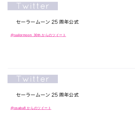
@sailormoon_30th からのツイート
@osabu8 からのツイート