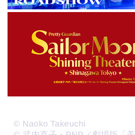
© Naoko Takeuchi
© 武内直子・PNP／劇場版「