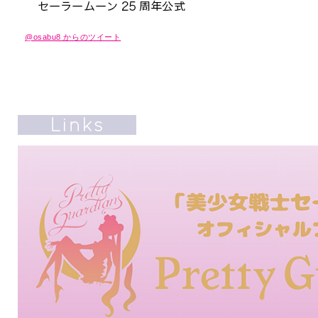
@osabu8 からのツイート