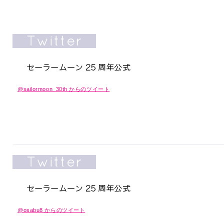
@sailormoon_30th からのツイート
@osabu8 からのツイート