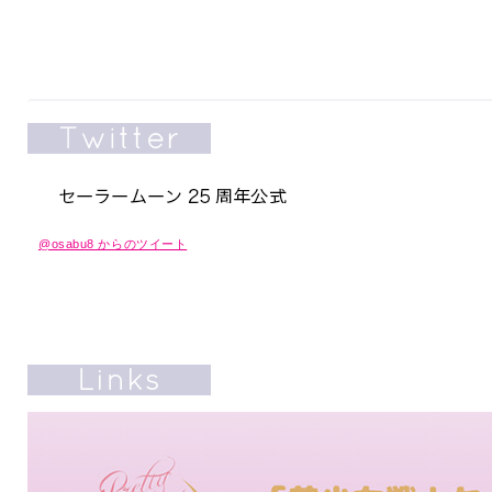
@osabu8 からのツイート