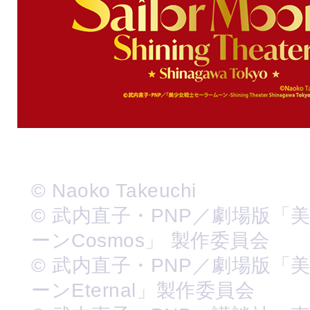
© Naoko Takeuchi
© 武内直子・PNP／劇場版「
ーンCosmos」 製作委員会
© 武内直子・PNP／劇場版「
ーンEternal」製作委員会