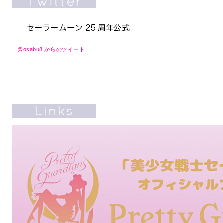
@osabu8 からのツイート