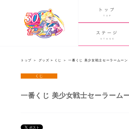
B
グッズ
GOODS
ORLD
90's アニメ
PAST ANIME
トップ
グッズ
>
くじ
一番くじ 美少女戦士セーラームーン Pret
グッズ
くじ
Twitter 30周年公式@sailormoon_30th
一番くじ 美少女戦士セーラームーン Pre