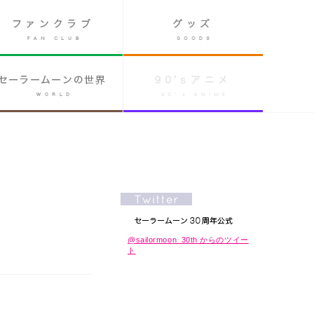
@sailormoon_30th からのツイー
ト