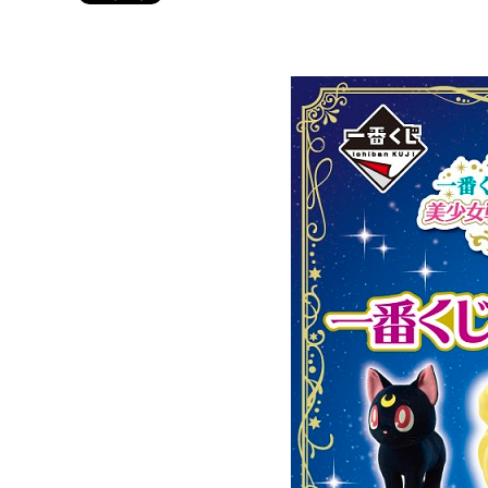
Twitter 原作担当：おさぶ@osabu8