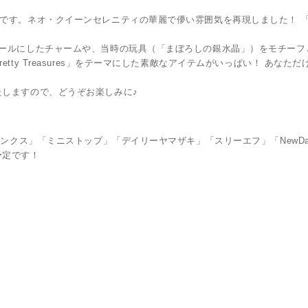
です。ネオ・クイーンセレニティの華麗で儚い雰囲気を再現しました！ 
ヒールにしたチャームや、当時の玩具（「まぼろしの銀水晶」）をモチーフ
y Treasures」をテーマにした素敵なアイテムがいっぱい！ あなただけのP
しますので、どうぞお楽しみに♪
サンクス」「ミニストップ」「デイリーヤマザキ」「スリーエフ」「NewDa
予定です！