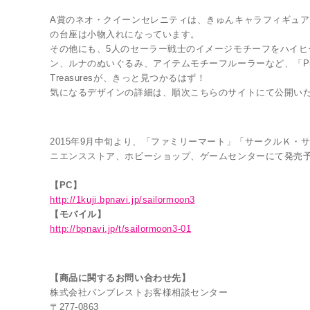
A賞のネオ・クイーンセレニティは、きゅんキャラフィギュア
の台座は小物入れになっています。
その他にも、5人のセーラー戦士のイメージモチーフをハイ
ン、ルナのぬいぐるみ、アイテムモチーフルーラーなど、「Prett
Treasuresが、きっと見つかるはず！
気になるデザインの詳細は、順次こちらのサイトにて公開いた
2015年9月中旬より、「ファミリーマート」「サークルＫ・
ニエンスストア、ホビーショップ、ゲームセンターにて発売
【PC】
http://1kuji.bpnavi.jp/sailormoon3
【モバイル】
http://bpnavi.jp/t/sailormoon3-01
【商品に関するお問い合わせ先】
株式会社バンプレストお客様相談センター
〒277-0863