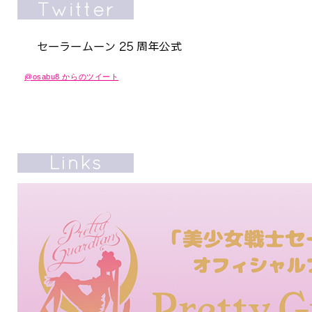
@osabu8 からのツイート