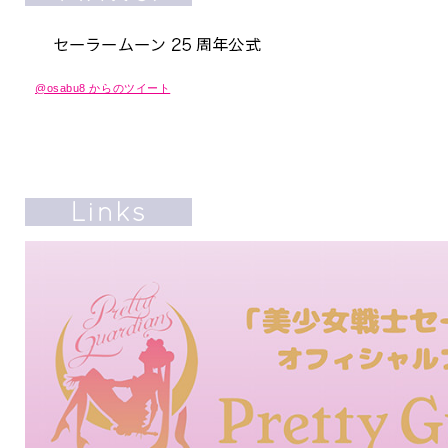
@osabu8 からのツイート