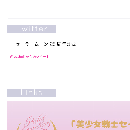
@osabu8 からのツイート