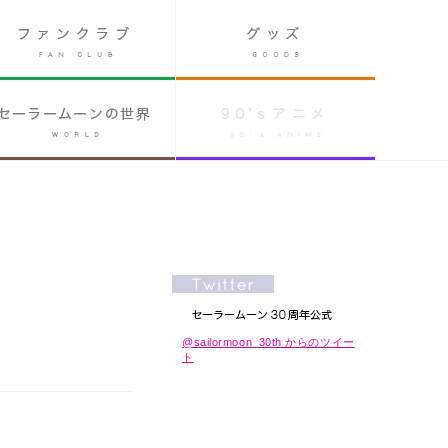
@sailormoon_30th からのツイー
ト