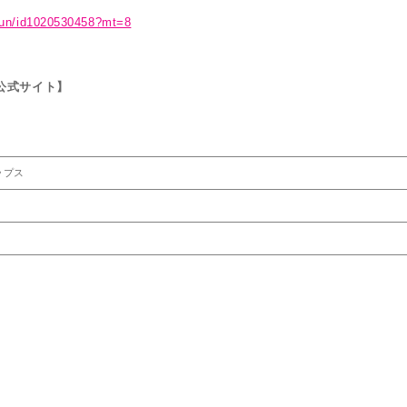
amun/id1020530458?mt=8
公式サイト】
ップス