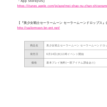
・App Store(iOS)
https://itunes.apple.com/jp/app/mei-shao-nu-zhan-shiser
【『美少女戦士セーラームーン セーラームーンドロップス』
http://sailormoon.bn-ent.net/
商品名
美少女戦士セーラームーン セーラームーンドロ
発売日
6月14日(水)11時イベント開始
価格
基本プレイ無料(一部アイテム課金あり)