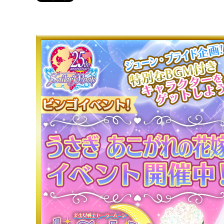
Twitter 原作担当：おさぶ@osabu8