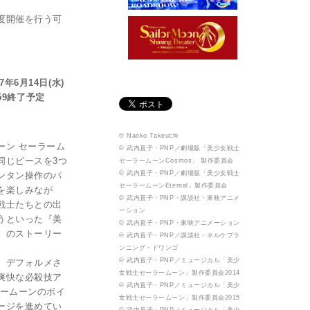
度開催を行う可
年6月14日(水)
:59終了予定
© Naoko Takeuchi
ーン セーラーム
© 武内直子・PNP／劇場版「美少女戦士
同じピースを3つ
セーラームーンCosmos」 製作委員会
© 武内直子・PNP／劇場版「美少女戦士
ンタン操作のパ
セーラームーンEternal」製作委員会
を楽しみなが
© 武内直子・PNP・講談社・東映アニメ
戦士たちとの出
ーション
うといった『美
© 武内直子・PNP・東映アニメーション
』のストーリー
© 武内直子・PNP／講談社・ネルケプラ
ンニング・ドワンゴ
© 武内直子・PNP／ミュージカル「美少
、デフォルメさ
女戦士セーラームーン」製作委員会2014
爽快な必殺技ア
© 武内直子・PNP／ミュージカル「美少
ラームーンのボイ
女戦士セーラームーン」製作委員会2015
ージを進めてい