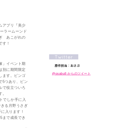
ムアプリ『美少
セーラームーンド
ぎ あこがれの
です！
嫁」イベント期
は別に期間限定
@osabu8 からのツイート
します。ビンゴ
で5つあり、ビン
ルで役立ついろ
す。
ントでしか手に入
できる月野うさぎ
手に入ります！
ル5まで成長でき