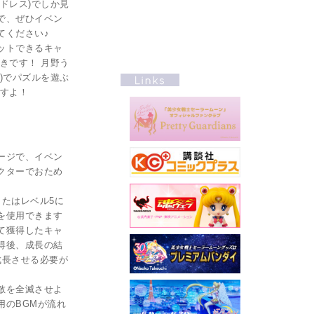
ドレス)でしか見
で、ぜひイベン
てください♪
ットできるキャ
きです！ 月野う
)でパズルを遊ぶ
ますよ！
ージで、イベン
クターでおため
またはレベル5に
を使用できます
て獲得したキャ
得後、成長の結
成長させる必要が
敵を全滅させよ
用のBGMが流れ