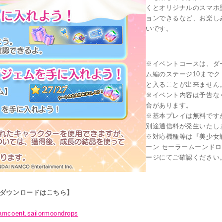
くとオリジナルのスマホ
ョンできるなど、お楽し
いです。
※イベントコースは、ダ
ム編のステージ10まで
と入ることが出来ません
※イベント内容は予告な
合があります。
※基本プレイは無料です
別途通信料が発生いたし
※対応機種等は『美少女
ーン セーラームーンド
ージにてご確認ください
 ダウンロードはこちら】
namcoent.sailormoondrops