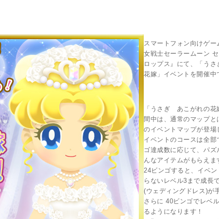
スマートフォン向けゲー
女戦士セーラームーン 
ロップス』にて、「うさ
花嫁」イベントを開催中
「うさぎ あこがれの花
間中は、通常のマップと
のイベントマップが登場
イベントのコースは全部
ゴ達成数に応じて、パズ
んなアイテムがもらえま
24ビンゴすると、イベ
らないレベル3まで成長
(ウェディングドレス)が
さらに 40ビンゴでレベ
るようになります！