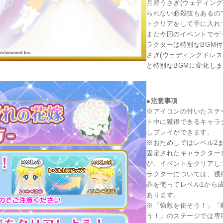
月野うさぎ(ウェディング
られない必殺技もあるの
トクリアをして手に入れ
また今回のイベントでゲ
ラクターは特別なBGM付
さぎ(ウェディングドレス
と特別なBGMに変化し
●注意事項
※アイコンの付いたステ
ト中に獲得できるキャラ
しプレイができます。
※おためしではレベル2
固定されたキャラクター
が、イベントをクリアし
ラクターについては、獲
晶を使ってレベル1から
あります。
※「強敵を倒そう！」「
う！」のステージでは専