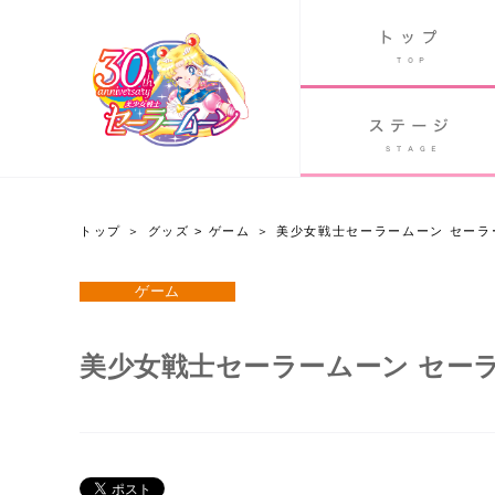
B
グッズ
GOODS
ORLD
90's アニメ
PAST ANIME
トップ
グッズ
>
ゲーム
美少女戦士セーラームーン セーラ
グッズ
ゲーム
Twitter 30周年公式@sailormoon_30th
美少女戦士セーラームーン セー