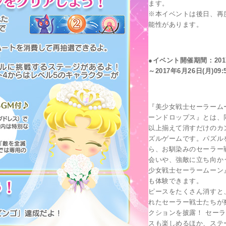
ます。
※本イベントは後日、再
能性があります。
●イベント開催期間：2017
～2017年6月26日(月)09
『美少女戦士セーラーム
ーンドロップス』とは、
以上揃えて消すだけのカ
ズルゲームです。パズル
ら、お馴染みのセーラー
会いや、強敵に立ち向か
少女戦士セーラームーン
も体験できます。
ピースをたくさん消すと
れたセーラー戦士たちが
クションを披露！ セー
スも楽しめるほか、ステ