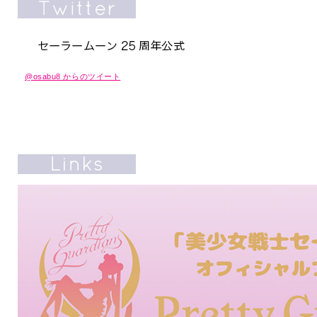
@osabu8 からのツイート