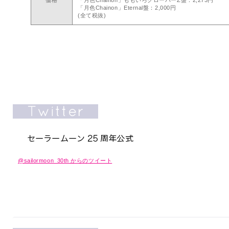
価格
「月色Chainon」ももいろクローバーZ盤：2,273円
「月色Chainon」Eternal盤：2,000円
(全て税抜)
@sailormoon_30th からのツイート