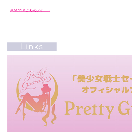
@osabu8 からのツイート