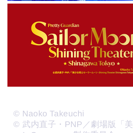
© Naoko Takeuchi
© 武内直子・PNP／劇場版「