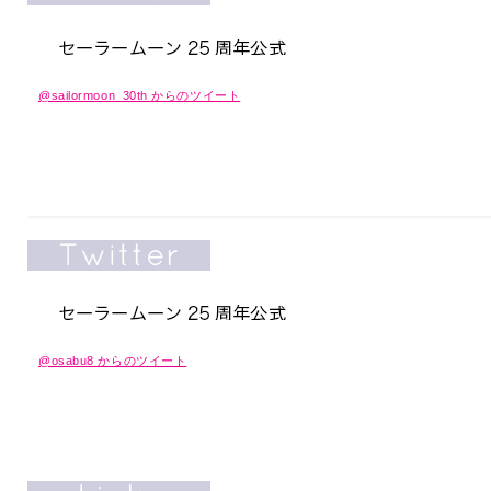
@sailormoon_30th からのツイート
@osabu8 からのツイート