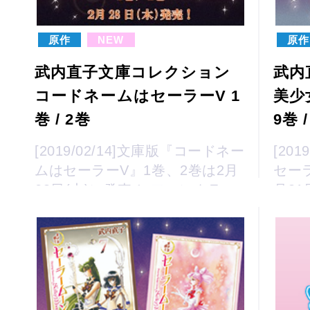
原作
NEW
原作
武内直子文庫コレクション
武内
コードネームはセーラーV 1
美少
巻 / 2巻
9巻 
[2019/02/14]文庫版『コードネー
[20
ムはセーラーV』1巻、2巻は2月
セー
28日(木)に発売！ ファンクラ
月3
ブ、セーラームーンストアで購
ラブ
入の方には特典としてクリアし
購入
おりをプレゼント！
しお