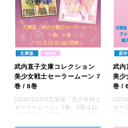
文庫版
NEW
原作
武内直子文庫コレクション
武内
美少女戦士セーラームーン 7
美少
巻 / 8巻
巻 /
[2018/12/05]文庫版『美少女戦士
[20
セーラームーン』7巻、8巻は12
セー
月28日(金)に発売！ ファンクラ
ンク
ブ、セーラームーンストアで購
アで