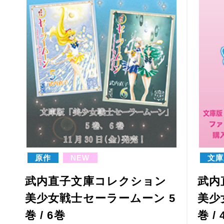
入の方には特典としてクリアし
レゼ
おりをプレゼント！
おり
原作
NEW
文庫
武内直子文庫コレクション
武内
美少女戦士セーラームーン 5
美少
巻 / 6巻
巻 /