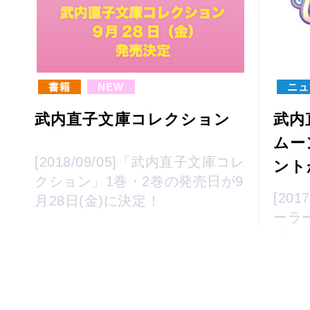
書籍
NEW
ニュ
武内直子文庫コレクション
武内
ムー
[2018/09/05]「武内直子文庫コレ
ント
クション」1巻・2巻の発売日が9
[20
月28日(金)に決定！
ーラ
メン