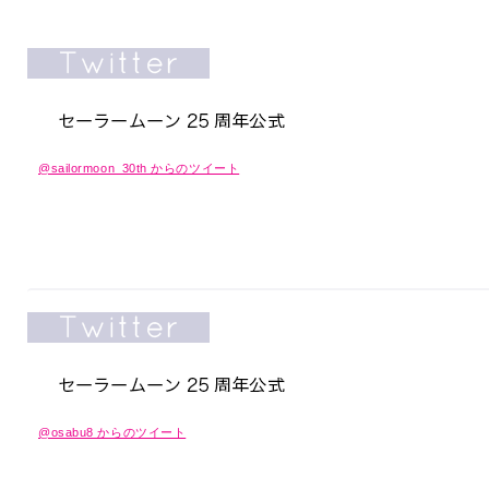
@sailormoon_30th からのツイート
@osabu8 からのツイート