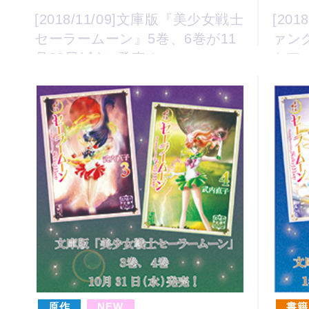
[2018/11/09]文庫版『美少女戦士
[20
セーラームーン』5巻、6巻が11
ァン
月30日(金)に発売！
トア
りプ
原作
NEW
書籍