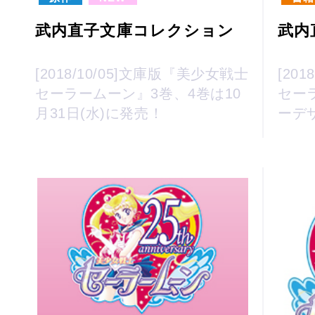
武内直子文庫コレクション
武内
[2018/10/05]文庫版『美少女戦士
[20
セーラームーン』3巻、4巻は10
セー
月31日(水)に発売！
ーデ