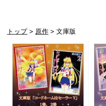
トップ
>
原作
> 文庫版