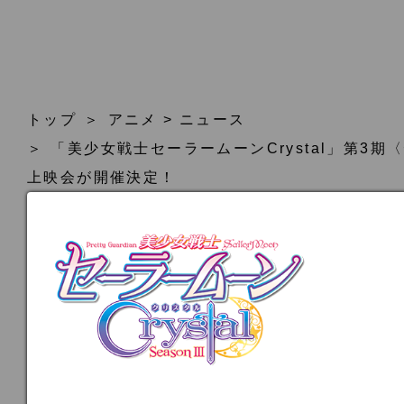
トップ
アニメ
>
ニュース
「美少女戦士セーラームーンCrystal」第3
上映会が開催決定！