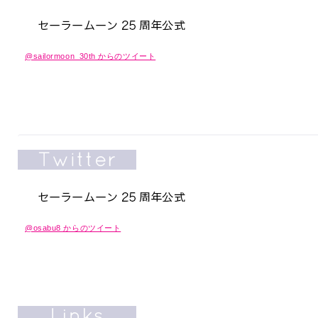
@sailormoon_30th からのツイート
@osabu8 からのツイート