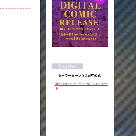
@sailormoon_30th からのツイー
ト