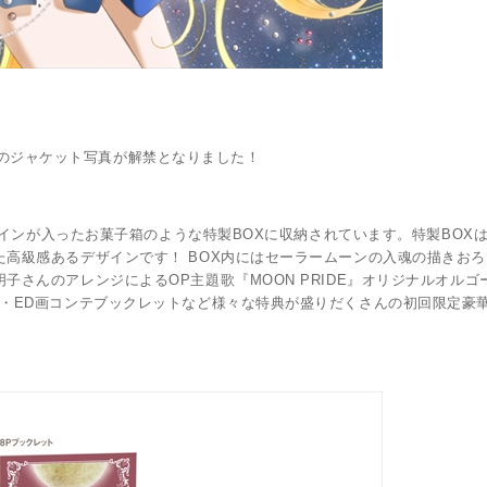
第１巻のジャケット写真が解禁となりました！
デザインが入ったお菓子箱のような特製BOXに収納されています。特製BOX
高級感あるデザインです！ BOX内にはセーラームーンの入魂の描きお
さんのアレンジによるOP主題歌『MOON PRIDE』オリジナルオルゴ
ED画コンテブックレットなど様々な特典が盛りだくさんの初回限定豪華版Bl