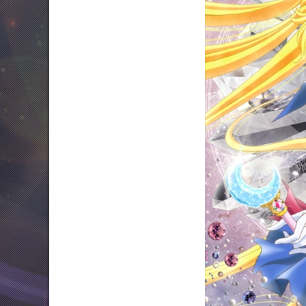
Twitter 原作担当：おさぶ@osabu8