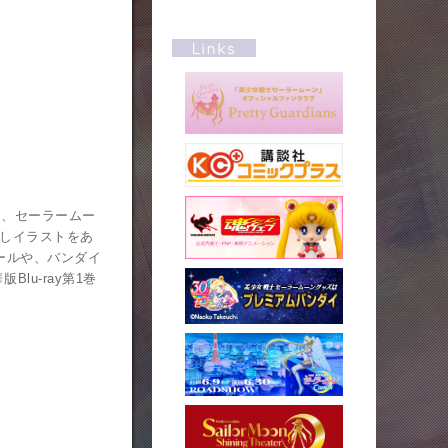
は、セーラームー
ろしイラストをあ
ールや、バンダイ
u-ray第1巻