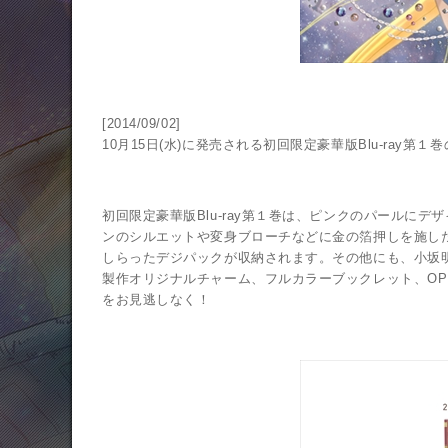
LINK
[2014/09/02]
10月15日(水)に発売される初回限定豪華版Blu-ray
初回限定豪華版Blu-ray第１巻は、ピンクのパールに
ンのシルエットや変身ブローチなどに金の箔押しを施した
しらったデジパックが収納されます。その他にも、小坂明子
製作オリジナルチャーム、フルカラーブックレット、OP・
をお見逃しなく！