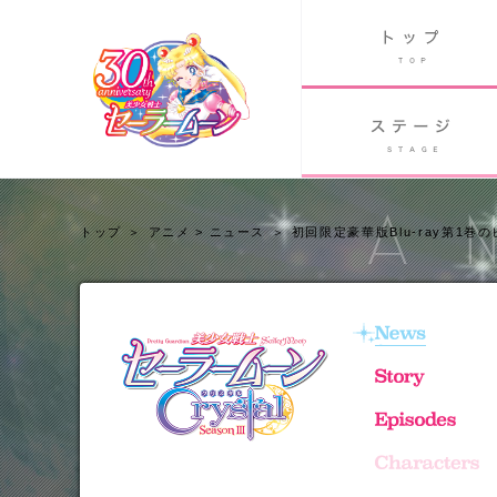
B
グッズ
GOODS
ORLD
90's アニメ
PAST ANIME
トップ
アニメ
>
ニュース
初回限定豪華版Blu-ray第1
アニメ