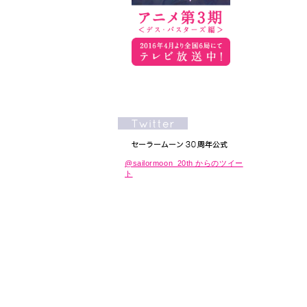
@sailormoon_20th からのツイー
ト