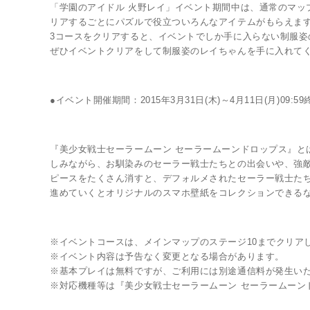
「学園のアイドル 火野レイ」イベント期間中は、通常のマッ
リアするごとにパズルで役立ついろんなアイテムがもらえま
3コースをクリアすると、イベントでしか手に入らない制服姿
ぜひイベントクリアをして制服姿のレイちゃんを手に入れてく
●イベント開催期間：2015年3月31日(木)～4月11日(月)09:5
『美少女戦士セーラームーン セーラームーンドロップス』と
しみながら、お馴染みのセーラー戦士たちとの出会いや、強
ピースをたくさん消すと、デフォルメされたセーラー戦士たち
進めていくとオリジナルのスマホ壁紙をコレクションできる
※イベントコースは、メインマップのステージ10までクリア
※イベント内容は予告なく変更となる場合があります。
※基本プレイは無料ですが、ご利用には別途通信料が発生い
※対応機種等は『美少女戦士セーラームーン セーラームーン