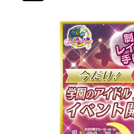
Twitter 20周年公式@sailormoon_20th