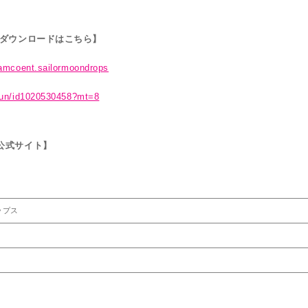
 ダウンロードはこちら】
namcoent.sailormoondrops
amun/id1020530458?mt=8
公式サイト】
ップス