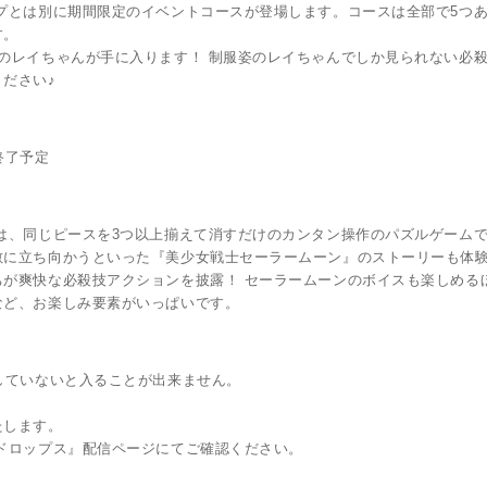
プとは別に期間限定のイベントコースが登場します。コースは全部で5つあ
す。
のレイちゃんが手に入ります！ 制服姿のレイちゃんでしか見られない必
ださい♪
9終了予定
は、同じピースを3つ以上揃えて消すだけのカンタン操作のパズルゲーム
敵に立ち向かうといった『美少女戦士セーラームーン』のストーリーも体
が爽快な必殺技アクションを披露！ セーラームーンのボイスも楽しめる
など、お楽しみ要素がいっぱいです。
していないと入ることが出来ません。
たします。
ドロップス』配信ページにてご確認ください。