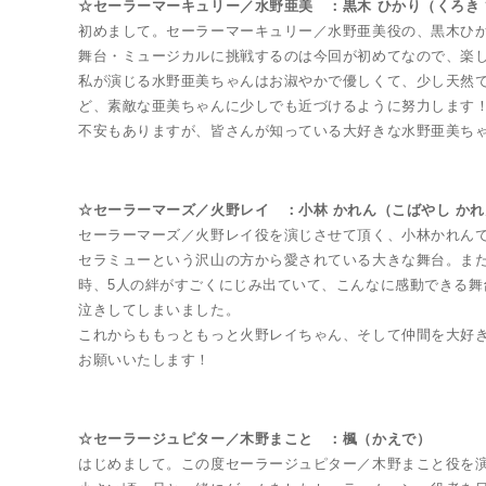
☆セーラーマーキュリー／水野亜美 ：黒木 ひかり（くろき
初めまして。セーラーマーキュリー／水野亜美役の、黒木ひ
舞台・ミュージカルに挑戦するのは今回が初めてなので、楽
私が演じる水野亜美ちゃんはお淑やかで優しくて、少し天然で
ど、素敵な亜美ちゃんに少しでも近づけるように努力します
不安もありますが、皆さんが知っている大好きな水野亜美ち
☆セーラーマーズ／火野レイ ：小林 かれん（こばやし か
セーラーマーズ／火野レイ役を演じさせて頂く、小林かれん
セラミューという沢山の方から愛されている大きな舞台。また
Twitter 20周年公式@sailormoon_20th
時、5人の絆がすごくにじみ出ていて、こんなに感動できる
泣きしてしまいました。
これからももっともっと火野レイちゃん、そして仲間を大好
お願いいたします！
☆セーラージュピター／木野まこと ：楓（かえで）
はじめまして。この度セーラージュピター／木野まこと役を