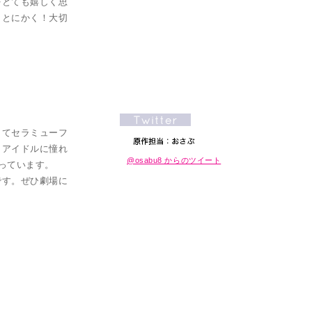
をとても嬉しく思
、とにかく！大切
してセラミューフ
。アイドルに憧れ
@osabu8 からのツイート
っています。
です。ぜひ劇場に