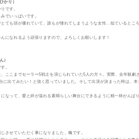
 ひかり）
かりです。
しみでいっぱいです。
とても頭が優れていて、誰もが憧れてしまうような女性...似ているとこ
！
ゃんになれるよう頑張りますので、よろしくお願いします！
れん）
です。
、ここまでセーラー5戦士を演じられていた5人の方々。実際、去年観劇
舞台に出てみたい！と強く思っていました。そして出演が決まった時は、本
きになって、愛と絆が溢れる素晴らしい舞台にできるように精一杯がんば
演じさせていただく事になりました、楓です。