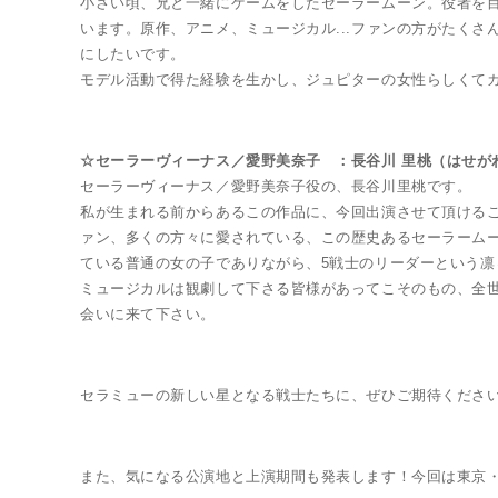
小さい頃、兄と一緒にゲームをしたセーラームーン。役者を
います。原作、アニメ、ミュージカル...ファンの方がたく
にしたいです。
モデル活動で得た経験を生かし、ジュピターの女性らしくて
☆セーラーヴィーナス／愛野美奈子 ：長谷川 里桃（はせが
セーラーヴィーナス／愛野美奈子役の、長谷川里桃です。
Twitter 原作担当：おさぶ@osabu8
私が生まれる前からあるこの作品に、今回出演させて頂ける
ァン、多くの方々に愛されている、この歴史あるセーラーム
ている普通の女の子でありながら、5戦士のリーダーという
ミュージカルは観劇して下さる皆様があってこそのもの、全
会いに来て下さい。
セラミューの新しい星となる戦士たちに、ぜひご期待くださ
また、気になる公演地と上演期間も発表します！今回は東京