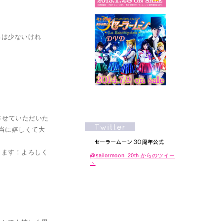
ろは少ないけれ
させていただいた
当に嬉しくて大
ります！よろしく
@sailormoon_20th からのツイー
ト