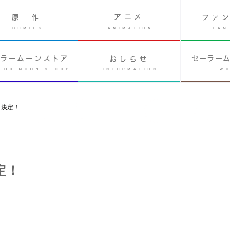
に決定！
定！