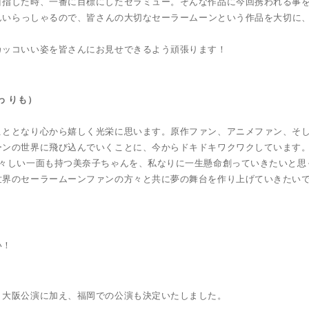
目指した時、一番に目標にしたセラミュー。そんな作品に今回携われる事
さんいらっしゃるので、皆さんの大切なセーラームーンという作品を大切に
カッコいい姿を皆さんにお見せできるよう頑張ります！
わ りも）
こととなり心から嬉しく光栄に思います。原作ファン、アニメファン、そ
ーンの世界に飛び込んでいくことに、今からドキドキワクワクしています
凛々しい一面も持つ美奈子ちゃんを、私なりに一生懸命創っていきたいと思
世界のセーラームーンファンの方々と共に夢の舞台を作り上げていきたい
い！
・大阪公演に加え、福岡での公演も決定いたしました。